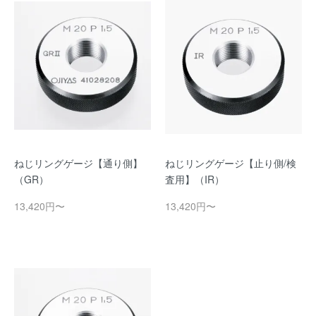
ねじリングゲージ【通り側】
ねじリングゲージ【止り側/検
（GR）
査用】（IR）
13,420円〜
13,420円〜