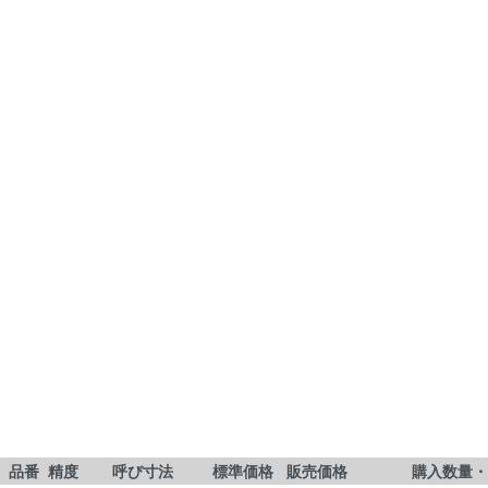
品番
精度
呼び寸法
標準価格
販売価格
購入数量・