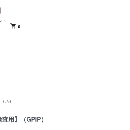
ント
0
（JIS）
査用】（GPIP）